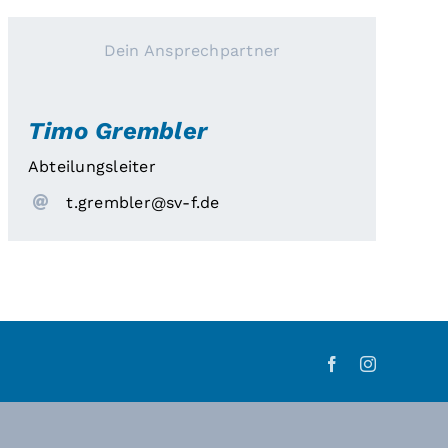
Dein Ansprechpartner
Timo Grembler
Abteilungsleiter
g.t
lbmer
vs@re
ed.f-
Facebook
Instagram