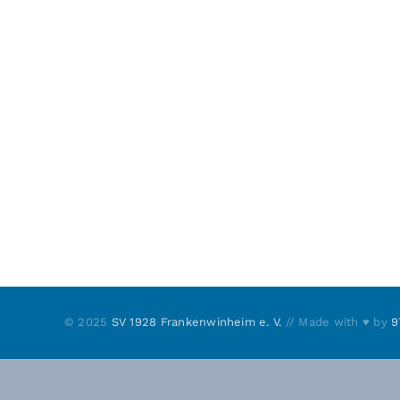
© 2025
SV 1928 Frankenwinheim e. V.
// Made with ♥ by
9