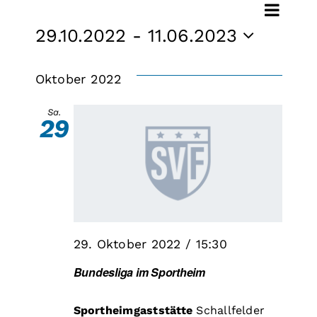
Veranstaltun
Ver
Ver
Suche
Liste
29.10.2022
 - 
11.06.2023
Ans
Datum
Suc
Nav
wählen.
Oktober 2022
und
Sa.
29
Ansi
Nav
29. Oktober 2022 / 15:30
Bundesliga im Sportheim
Sportheimgaststätte
Schallfelder