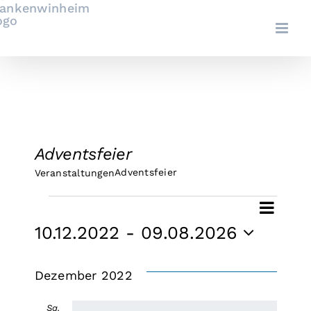
Zum
Inhalt
springen
Adventsfeier
Adventsfeier
Veranstaltungen
Veranstaltungen
Ver
Ver
Suche
Liste
10.12.2022
 - 
09.08.2026
Ans
Datum
Suc
Nav
wählen.
Dezember 2022
und
Sa.