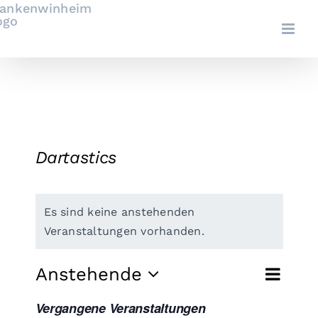
Zum
Inhalt
springen
Dartastics
Es sind keine anstehenden
Veranstaltungen vorhanden.
Ver
Anstehende
Ver
Suche
Liste
Datum
Ans
Vergangene Veranstaltungen
wählen.