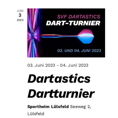
Suc
Nav
JUNI
3
und
2023
Ansi
Nav
03. Juni 2023
-
04. Juni 2023
Dartastics
Dartturnier
Sportheim Lülsfeld
Seeweg 2,
Lülsfeld