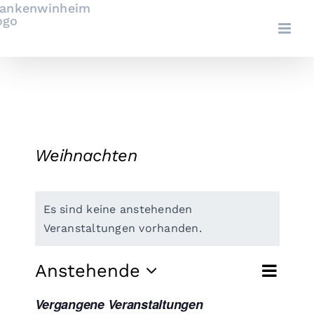
Zum
Inhalt
springen
Weihnachten
Es sind keine anstehenden
Veranstaltungen vorhanden.
Ver
Anstehende
Ver
Suche
Liste
Datum
Ans
Vergangene Veranstaltungen
wählen.