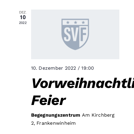
Suc
Nav
DEZ.
10
und
2022
Ansi
Nav
10. Dezember 2022 / 19:00
Vorweihnachtl
Feier
Begegnungszentrum
Am Kirchberg
2, Frankenwinheim